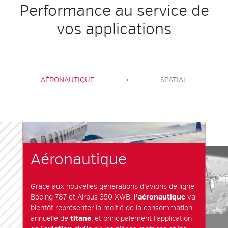
Performance au service de
vos applications
AÉRONAUTIQUE
+
SPATIAL
Aéronautique
Grâce aux nouvelles générations d’avions de ligne
Boeing 787 et Airbus 350 XWB,
l’aéronautique
va
bientôt représenter la moitié de la consommation
annuelle de
titane
, et principalement l’application
Spatial