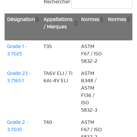
Rechercher:
Désignation
Appellations
Normes
Normes
/ Marques
Grade 1 -
T35
ASTM
3.7025
F67 / ISO
5832-2
Grade 23 -
TA6V ELI / Ti
ASTM
3.7165.1
6AI-4V ELI
B348 /
ASTM
F136 /
ISO
5832-3
Grade 2 -
T40
ASTM
3.7035
F67 / ISO