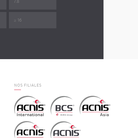
7.8
≥ 16
NOS FILIALES