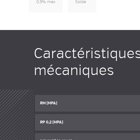
0,5% max
Solde
Caractéristique
mécaniques
RM (MPA)
RP 0,2 (MPA)