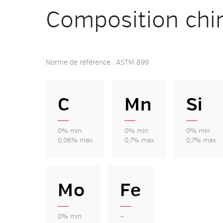
Composition chi
Norme de référence : ASTM 899
C
Mn
Si
0% min
0% min
0% min
0,06% max
0,7% max
0,7% max
Mo
Fe
0% min
—