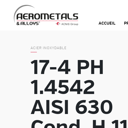
Skip
to
content
ACCUEIL
P
ACIER INOXYDABLE
17-4 PH
1.4542
AISI 630
Cond. H 1