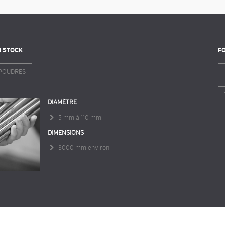
N STOCK
F
POUDRES
DIAMÈTRE
5 mm à 110 mm
DIMENSIONS
3000 mm environ