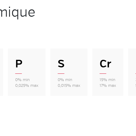
mique
P
S
Cr
0% min
0% min
15% min
0,025% max
0,015% max
17% max