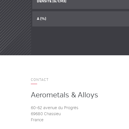
DENSITÉ (G/CM3)
A (%)
CONTACT
Aerometals & Alloys
60-62 avenue du Progrès
69680 Chassieu
France