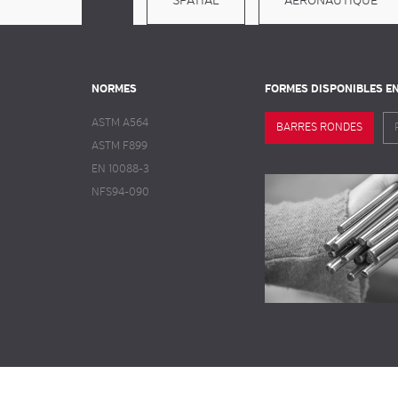
SPATIAL
AÉRONAUTIQUE
NORMES
FORMES DISPONIBLES E
ASTM A564
BARRES RONDES
ASTM F899
EN 10088-3
NFS94-090