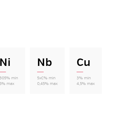
Ni
Nb
Cu
305% min
5xC% min
3% min
5% max
0,45% max
4,5% max