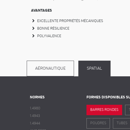
AVANTAGES
EXCELLENTE PROPRIÉTÉS MÉCANIQUES
BONNE RÉSILIENCE
POLYVALENCE
AÉRONAUTIQUE
SPATIAL
NORMES
FORMES DISPONIBLES S
1.4980
BARRES RONDES
1.4943
POUDRES
TUBES
1.4944