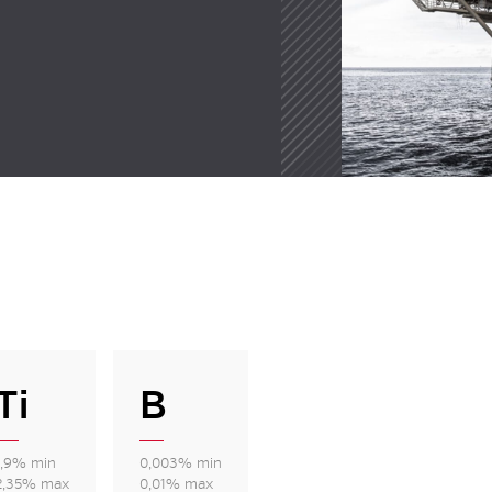
Ti
B
1,9% min
0,003% min
2,35% max
0,01% max