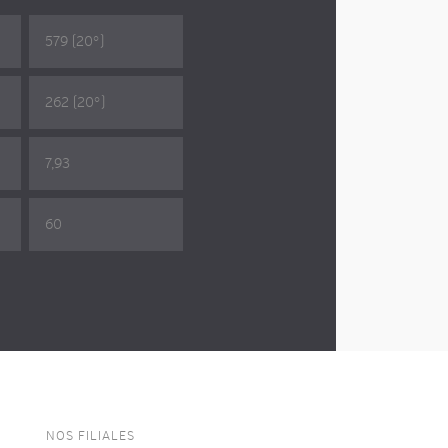
579 (20°)
262 (20°)
7,93
60
NOS FILIALES