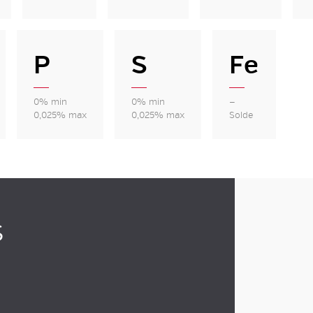
P
S
Fe
0% min
0% min
—
0,025% max
0,025% max
Solde
s