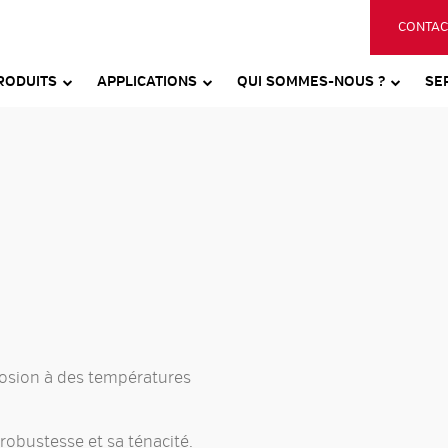
CONTAC
RODUITS
APPLICATIONS
QUI SOMMES-NOUS ?
SE
rrosion à des températures
robustesse et sa ténacité.