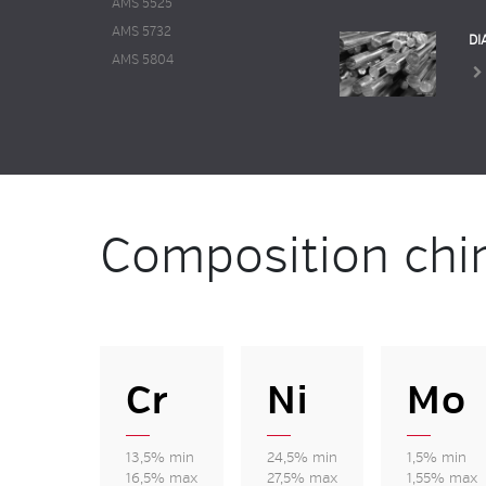
AMS 5525
AMS 5732
DI
AMS 5804
Composition chi
Cr
Ni
Mo
13,5% min
24,5% min
1,5% min
16,5% max
27,5% max
1,55% max