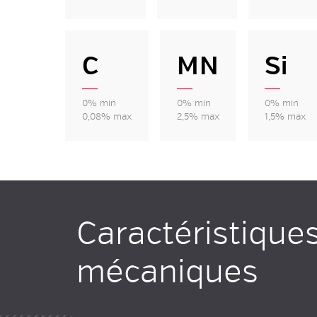
C
MN
Si
0% min
0% min
0% min
0,08% max
2,5% max
1,5% max
Caractéristique
mécaniques