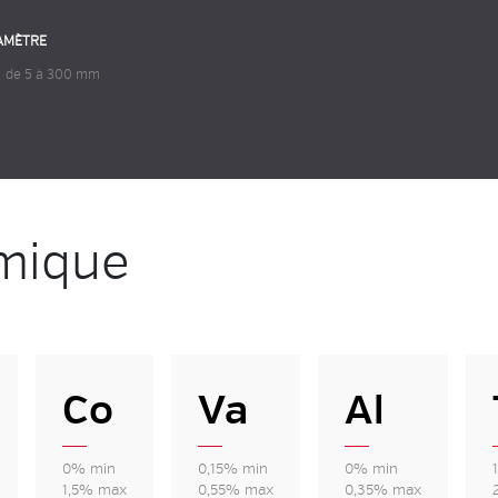
AMÈTRE
de 5 à 300 mm
mique
Co
Va
Al
0% min
0,15% min
0% min
1,5% max
0,55% max
0,35% max