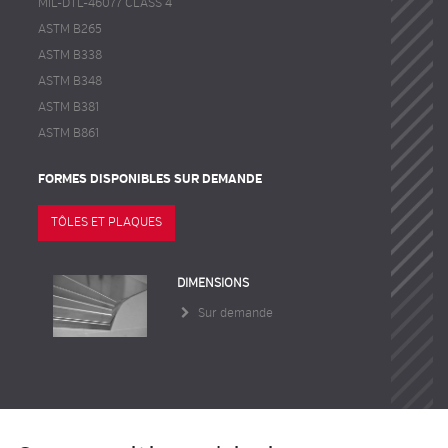
MIL-DTL-46077 CLASS 4
ASTM B265
ASTM B338
ASTM B348
ASTM B381
ASTM B861
FORMES DISPONIBLES SUR DEMANDE
TÔLES ET PLAQUES
DIMENSIONS
Sur demande