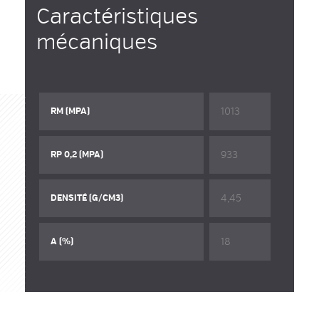
Caractéristiques
mécaniques
1013
RM (MPA)
933
RP 0,2 (MPA)
4,45
DENSITÉ (G/CM3)
18
A (%)