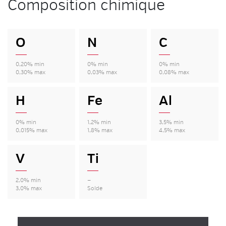
Composition chimique
O
N
C
0,20% min
0% min
0% min
0,30% max
0,03% max
0,08% max
H
Fe
Al
0% min
1,2% min
3,5% min
0,015% max
1,8% max
4,5% max
V
Ti
2,0% min
—
3,0% max
Solde