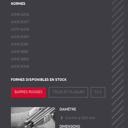
NORMES
ASME B256
ASME B337
ASTM B338
ASME B363
ASME B381
ASME B861
ASME B862
ASME B348
FORMES DISPONIBLES EN STOCK
BARRES RONDES
TÔLES ET PLAQUES
FILS
DIAMÈTRE
0.4 mm à 300 mm
DIMENSIONS