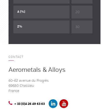
20
A (%)
30
Z%
CONTACT
Aerometals & Alloys
60-62 avenue du Progrès
69680 Chassieu
France
+ 33 (0)4 26 49 63 63