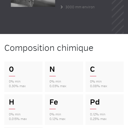
3000 mm environ
Composition chimique
0
N
C
0% min
0% min
0% min
0,30% max
0,03% max
0,08% max
H
Fe
Pd
0% min
0% min
0,12% min
0,015% max
0,12% max
0,25% max