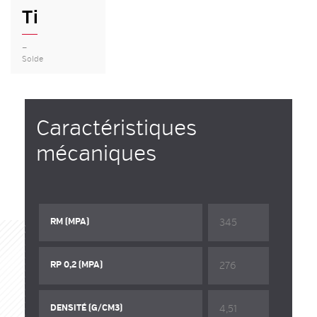
Ti
—
Solde
Caractéristiques
mécaniques
345
RM (MPA)
276
RP 0,2 (MPA)
4,51
DENSITÉ (G/CM3)