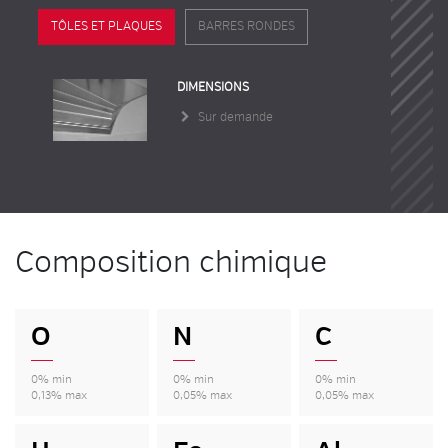
TÔLES ET PLAQUES
BARRES RONDES
DIMENSIONS
Sur demande
Composition chimique
O
N
C
0% min
0% min
0% min
0,13% max
0,05% max
0,05% max