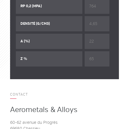
764
RP 0,2 (MPA)
4,65
DENSITÉ (G/CM3)
22
A (%)
65
Z %
CONTACT
Aerometals & Alloys
60-62 avenue du Progrès
69680 Chassieu