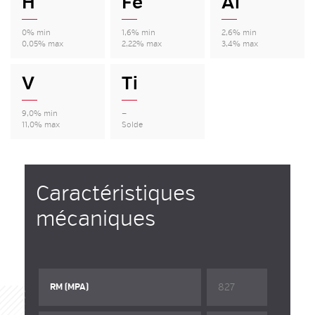
H
Fe
Al
0% min
1,6% min
2,6% min
0,05% max
2,22% max
3,4% max
V
Ti
9,0% min
—
11,0% max
Solde
Caractéristiques
mécaniques
827
RM (MPA)