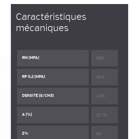
Caractéristiques
mécaniques
690
RM (MPA)
483
RP 0,2 (MPA)
4,95
DENSITÉ (G/CM3)
20 %
A (%)
60
Z%