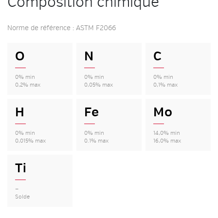
Composition chimique
Norme de référence : ASTM F2066
O
N
C
0% min
0% min
0% min
0,2% max
0,05% max
0,1% max
H
Fe
Mo
0% min
0% min
14,0% min
0,015% max
0.1% max
16,0% max
Ti
—
Solde