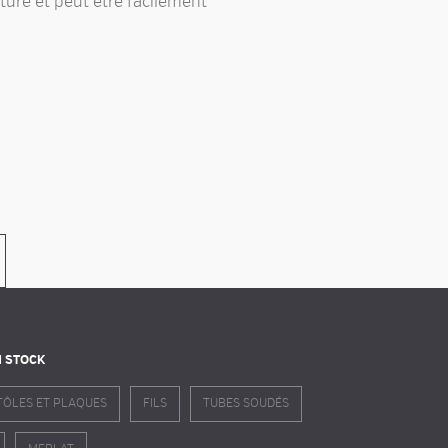
ure et peut être facilement
N STOCK
TÔLES ET PLAQUES
FILS
TUBES SOUDÉS