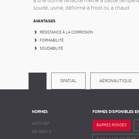
a une bonne ténacité même à basse températ
soudé, usiné, déformé à froid ou a chaud.
AVANTAGES
RÉSISTANCE À LA CORROSION
FORMABILITÉ
SOUDABILITÉ
SPATIAL
AÉRONAUTIQUE
NORMES
FORMES DISPONIBLES E
ASTM F67
BARRES RONDES
ISO 5832-2