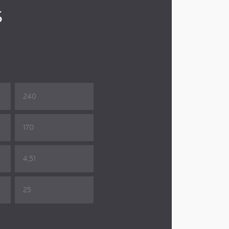
s
240
170
4,51
25