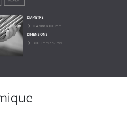
MEPLAT
DIAMÈTRE
0.4 mm à 100 mm
DIMENSIONS
3000 mm environ
mique