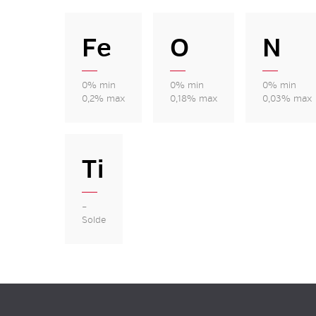
Fe
O
N
0% min
0% min
0% min
0,2% max
0,18% max
0,03% max
Ti
–
Solde