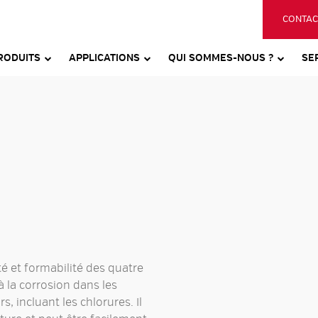
CONTAC
RODUITS
APPLICATIONS
QUI SOMMES-NOUS ?
SE
té et formabilité des quatre
à la corrosion dans les
incluant les chlorures. Il