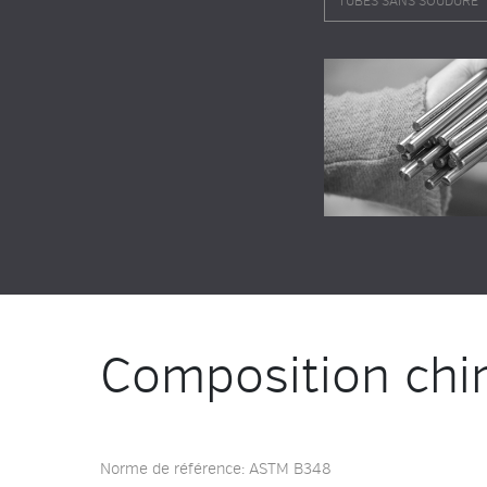
TUBES SANS SOUDURE
Composition chi
Norme de référence: ASTM B348