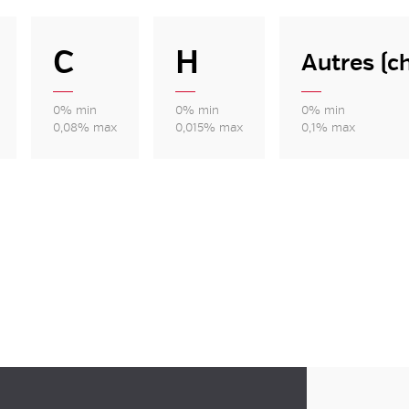
C
H
Autres (c
0% min
0% min
0% min
0,08% max
0,015% max
0,1% max