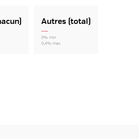
hacun)
Autres (total)
0% min
0,4% max