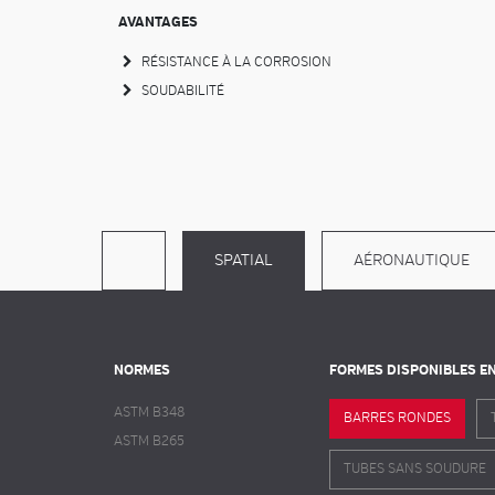
AVANTAGES
RÉSISTANCE À LA CORROSION
SOUDABILITÉ
SPATIAL
AÉRONAUTIQUE
NORMES
FORMES DISPONIBLES E
ASTM B348
BARRES RONDES
ASTM B265
TUBES SANS SOUDURE