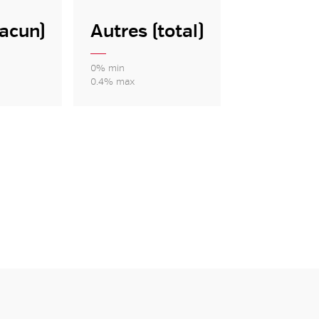
hacun)
Autres (total)
0% min
0.4% max