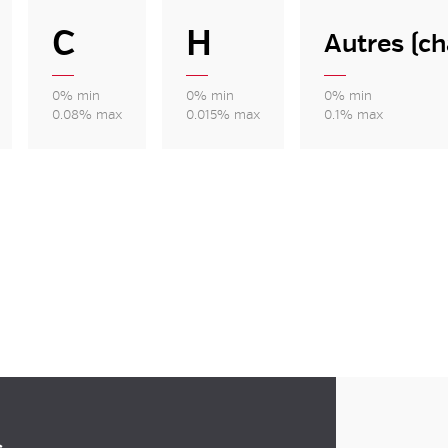
C
H
Autres (c
0% min
0% min
0% min
0.08% max
0.015% max
0.1% max