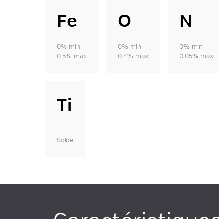
Fe
O
N
0% min
0% min
0% min
0.5% max
0.4% max
0.05% max
Ti
—
Solde