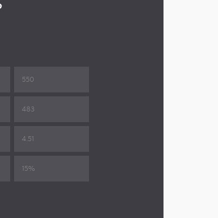
s
550
483
4.51
15%