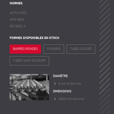
NORMES
ASTM F1472
AMS 4935
ISO 5832-3
FORMES DISPONIBLES EN STOCK
BARRES RONDES
POUDRES
TUBES SOUDÉS
TUBES SANS SOUDURE
DIAMÈTRE
8 mm à 100 mm
DIMENSIONS
3000 mm environ