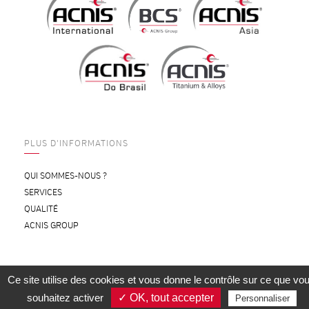
PLUS D'INFORMATIONS
QUI SOMMES-NOUS ?
SERVICES
QUALITÉ
ACNIS GROUP
Ce site utilise des cookies et vous donne le contrôle sur ce que vo
CONTACTEZ-NOUS
OUTILS DE CALCUL
souhaitez activer
✓ OK, tout accepter
Personnaliser