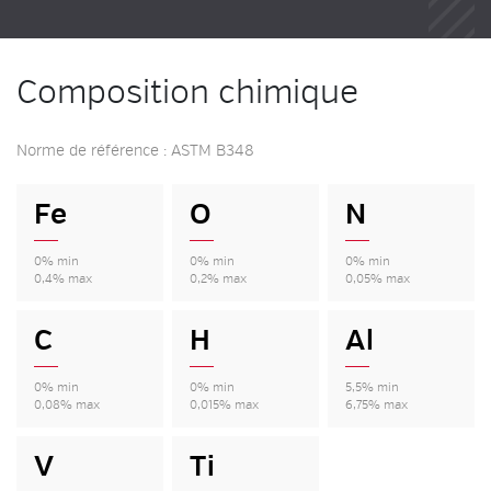
Composition chimique
Norme de référence : ASTM B348
Fe
O
N
0% min
0% min
0% min
0,4% max
0,2% max
0,05% max
C
H
Al
0% min
0% min
5,5% min
0,08% max
0,015% max
6,75% max
V
Ti