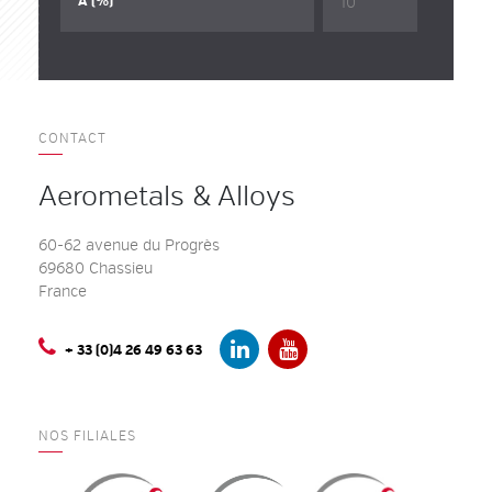
10
A (%)
CONTACT
Aerometals & Alloys
60-62 avenue du Progrès
69680 Chassieu
France
+ 33 (0)4 26 49 63 63
NOS FILIALES