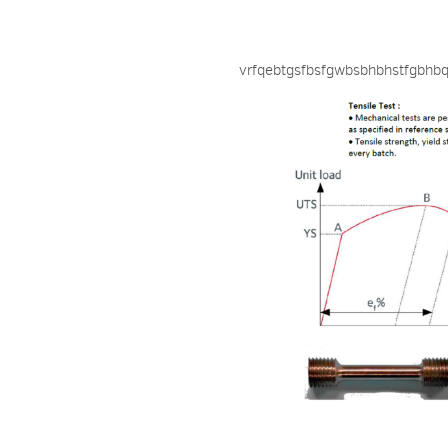
vrfqebtgsfbsfgwbsbhbhstfgbhbq