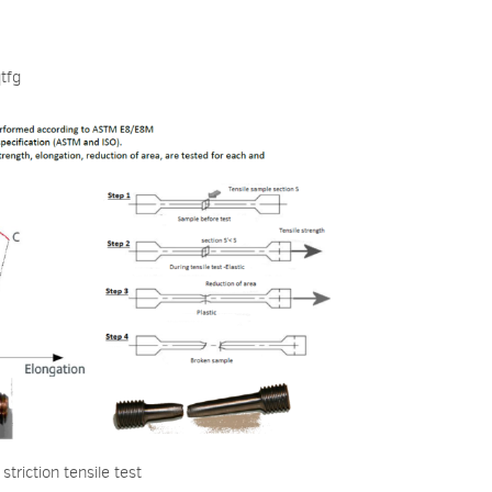
tfg
striction tensile test