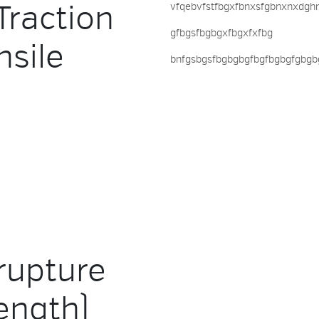
Traction
vfqebvfstfbgxfbnxsfgbnxnxdgh
gfbgsfbgbgxfbgxfxfbg
nsile
bnfgsbgsfbgbgbgfbgfbgbgfgbgb
rupture
ength)