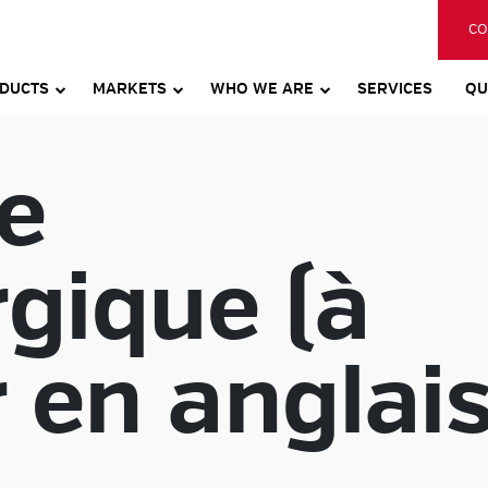
CO
DUCTS
MARKETS
WHO WE ARE
SERVICES
QU
re
gique (à
 en anglais