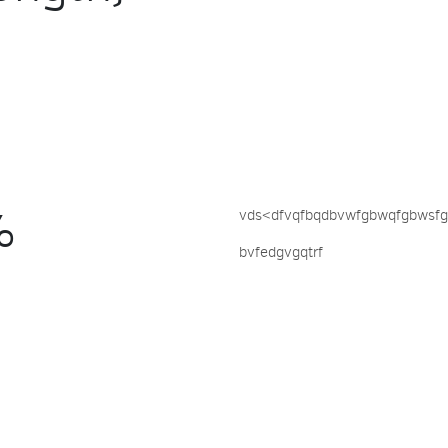
%
vds<dfvqfbqdbvwfgbwqfgbwsfg
bvfedgvgqtrf