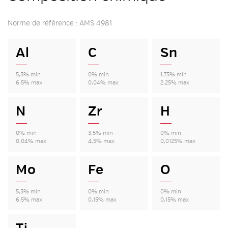
Norme de référence : AMS 4981
Al
C
Sn
5,5% min
0% min
1,75% min
6,5% max
0,04% max
2,25% max
N
Zr
H
0% min
3,5% min
0% min
0,04% max
4,5% max
0,0125% max
Mo
Fe
O
5,5% min
0% min
0% min
6,5% max
0,15% max
0,15% max