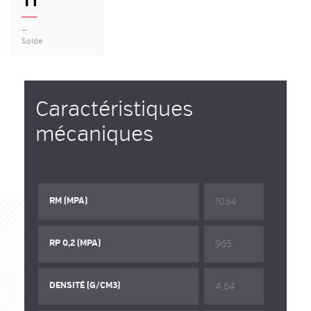
Ti
—
Solde
Caractéristiques
mécaniques
1034
RM (MPA)
965
RP 0,2 (MPA)
4,64
DENSITÉ (G/CM3)