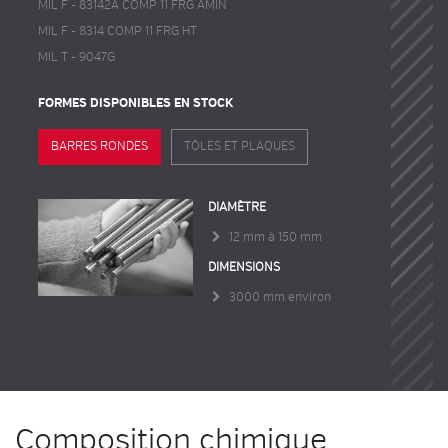
MIL F - 83142A COMP 11 FRG AMIN
MIL F - 8314 COMP 11 FRG HT
MIL T - 9047G
FORMES DISPONIBLES EN STOCK
BARRES RONDES
TÔLES ET PLAQUES
DIAMÈTRE
12 mm à 150 mm
DIMENSIONS
3000 mm environ
Composition chimique