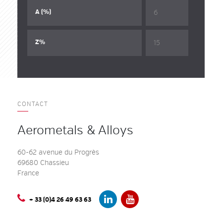
6
A (%)
15
Z%
CONTACT
Aerometals & Alloys
60-62 avenue du Progrès
69680 Chassieu
France
+ 33 (0)4 26 49 63 63