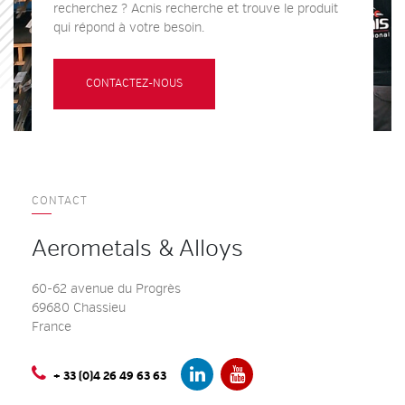
recherchez ? Acnis recherche et trouve le produit
qui répond à votre besoin.
CONTACTEZ-NOUS
CONTACT
Aerometals & Alloys
60-62 avenue du Progrès
69680 Chassieu
France
+ 33 (0)4 26 49 63 63